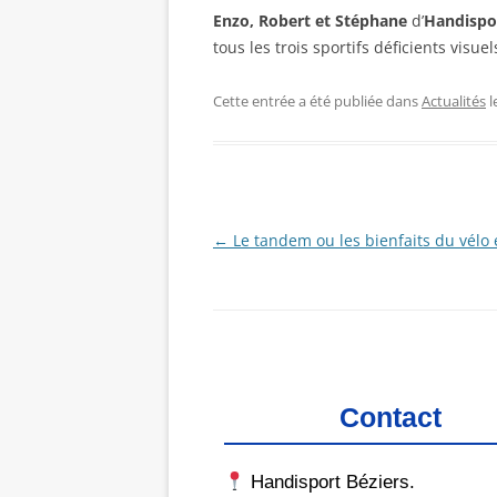
Enzo, Robert et Stéphane
d’
Handispor
tous les trois sportifs déficients visu
Cette entrée a été publiée dans
Actualités
l
Navigation
←
Le tandem ou les bienfaits du vélo
des
articles
Contact
Handisport Béziers.