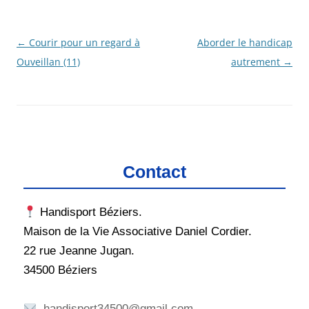
Navigation
←
Courir pour un regard à
Aborder le handicap
des
Ouveillan (11)
autrement
→
articles
Contact
Handisport Béziers.
Maison de la Vie Associative Daniel Cordier.
22 rue Jeanne Jugan.
34500 Béziers
handisport34500@gmail.com