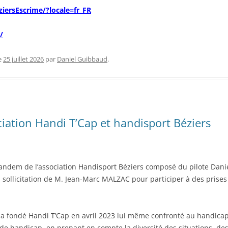
iersEscrime/?locale=fr_FR
/
e
25 juillet 2026
par
Daniel Guibbaud
.
ciation Handi T’Cap et handisport Béziers
e tandem de l’association Handisport Béziers composé du pilote Da
a sollicitation de M. Jean-Marc MALZAC pour participer à des prises
a fondé Handi T’Cap en avril 2023 lui même confronté au handicap,
de handicap, en prenant en compte la diversité des situations, des