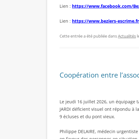
Lien :
https://www.facebook.com/Bez
Lien :
https://www.beziers-escrime.fr
Cette entrée a été publiée dans
Actualités
l
Coopération entre l’asso
Le jeudi 16 juillet 2026, un équipag
JARDI déficient visuel ont répondu à l
9 écluses et du pont vieux.
Philippe DELAIRE, médecin urgentiste 
en faveur des personnes en situation 