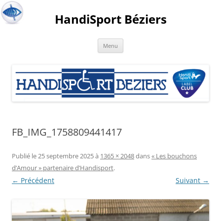
HandiSport Béziers
Menu
FB_IMG_1758809441417
Publié le
25 septembre 2025
à
1365 × 2048
dans
« Les bouchons
d’Amour » partenaire d’Handisport
.
← Précédent
Suivant →