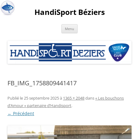
HandiSport Béziers
Menu
FB_IMG_1758809441417
Publié le
25 septembre 2025
à
1365 × 2048
dans
« Les bouchons
d’Amour » partenaire d’Handisport
.
← Précédent