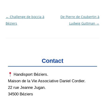
Navigation
←
Challenge de boccia à
De Pierre de Coubertin à
des
Béziers
Ludwig Guttman
→
articles
Contact
Handisport Béziers.
Maison de la Vie Associative Daniel Cordier.
22 rue Jeanne Jugan.
34500 Béziers