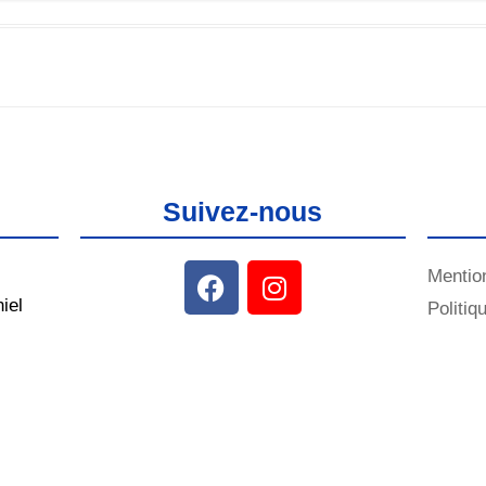
Suivez-nous
Mentio
iel
Politiq
m