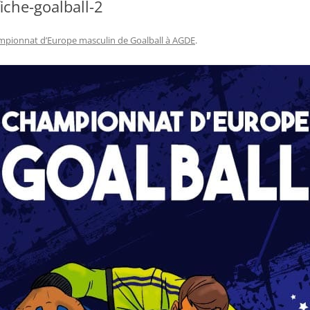
he-goalball-2
pionnat d’Europe masculin de Goalball à AGDE
.