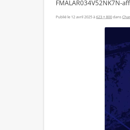
FMALAR034V52NK7N-affic
Publié le
12 avril 2025
à
623 × 800
dans
Cham