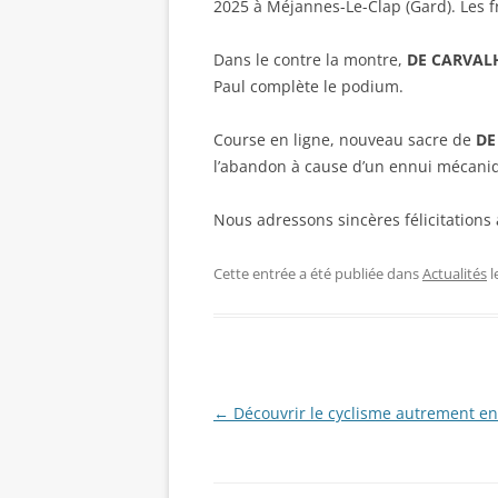
2025 à Méjannes-Le-Clap (Gard). Les 
Dans le contre la montre,
DE CARVAL
Paul complète le podium.
Course en ligne, nouveau sacre de
DE
l’abandon à cause d’un ennui mécaniq
Nous adressons sincères félicitations
Cette entrée a été publiée dans
Actualités
l
Navigation
←
Découvrir le cyclisme autrement e
des
articles