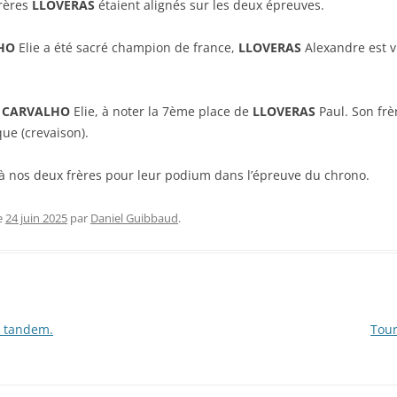
frères
LLOVERAS
étaient alignés sur les deux épreuves.
HO
Elie a été sacré champion de france,
LLOVERAS
Alexandre est 
 CARVALHO
Elie, à noter la 7ème place de
LLOVERAS
Paul. Son frè
ue (crevaison).
 à nos deux frères pour leur podium dans l’épreuve du chrono.
e
24 juin 2025
par
Daniel Guibbaud
.
n tandem.
Tour