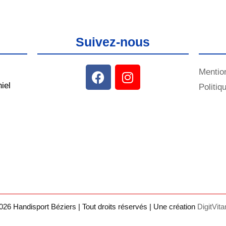
Suivez-nous
Mentio
iel
Politiq
m
26 Handisport Béziers | Tout droits réservés | Une création
DigitVit