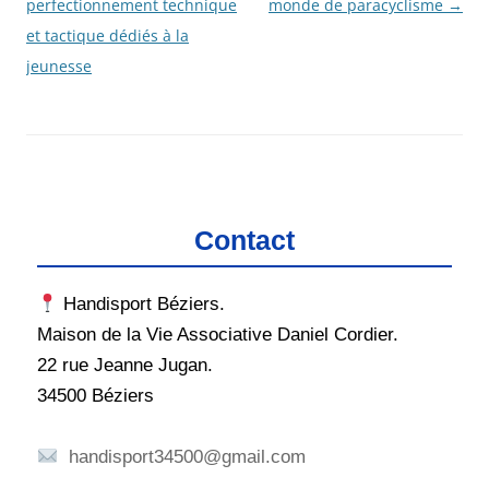
des
perfectionnement technique
monde de paracyclisme
→
articles
et tactique dédiés à la
jeunesse
Contact
Handisport Béziers.
Maison de la Vie Associative Daniel Cordier.
22 rue Jeanne Jugan.
34500 Béziers
handisport34500@gmail.com