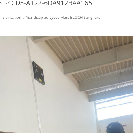
45F-4CD5-A122-6DA912BAA165
nsibilisation à l’handicap au Lycée Marc BLOCH Sérignan
.