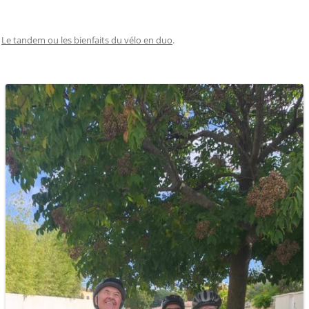
s
Le tandem ou les bienfaits du vélo en duo
.