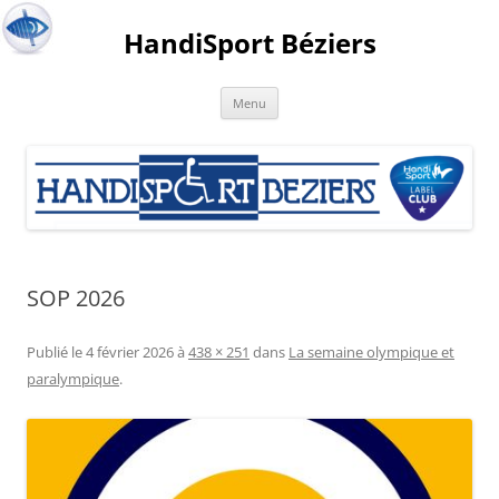
HandiSport Béziers
Menu
SOP 2026
Publié le
4 février 2026
à
438 × 251
dans
La semaine olympique et
paralympique
.