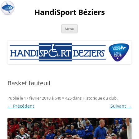
HandiSport Béziers
Menu
Basket fauteuil
Publié le
17 février 2018
à
640 × 425
dans
Historique du club
.
← Précédent
Suivant →