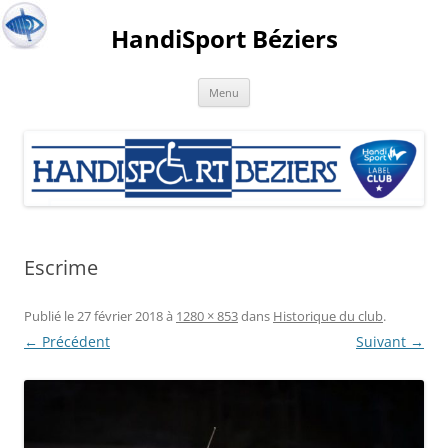
HandiSport Béziers
Menu
Escrime
Publié le
27 février 2018
à
1280 × 853
dans
Historique du club
.
← Précédent
Suivant →