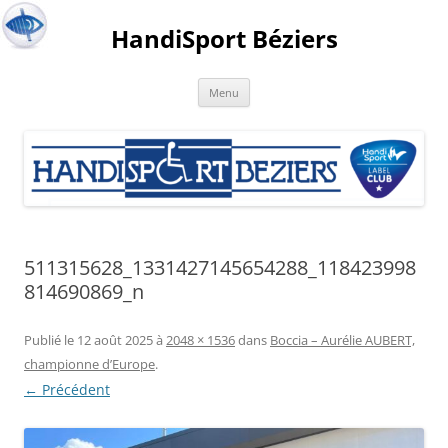
HandiSport Béziers
Menu
511315628_1331427145654288_118423998
814690869_n
Publié le
12 août 2025
à
2048 × 1536
dans
Boccia – Aurélie AUBERT,
championne d’Europe
.
← Précédent