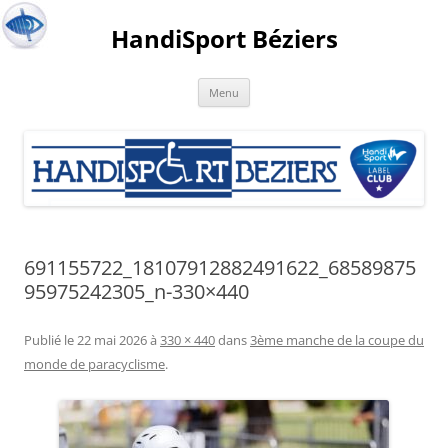
HandiSport Béziers
Menu
691155722_18107912882491622_68589875
95975242305_n-330×440
Publié le
22 mai 2026
à
330 × 440
dans
3ème manche de la coupe du
monde de paracyclisme
.